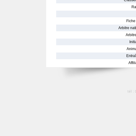
Classe
Ra
Fiche 
Arbitre nat
Arbitre
Init
Anima
Entraî
Affil
tél :