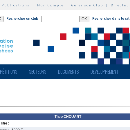
|
Publications
|
Mon Compte
|
Gérer son Club
|
Directeu
Rechercher un club
Rechercher dans le si
PÉTITIONS
SECTEURS
DOCUMENTS
DÉVELOPPEMENT
Theo CHOUART
Titre :