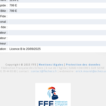
ment :
1299 E
pide :
799 E
Blitz :
799 E
Fide :
ional :
 fide :
iateur :
teur :
neur :
iation :
Licence B le 20/09/2025
Copyright © 2015 FFE |
Mentions légales
|
Protection des données
Fédération Française des Echecs |
6 rue de l'Eglise | 92600 ASNIERES SUR SEINE
01 39 44 65 80
| contact :
contact@ffechecs.fr
| webmestre :
erick.mouret@echecs.as