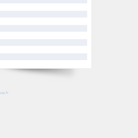
so.fr