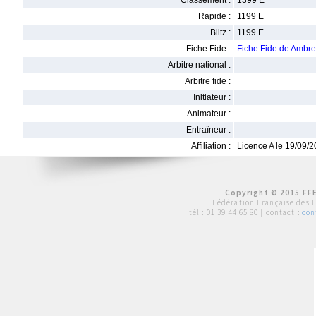
Classement :
1399 E
Rapide :
1199 E
Blitz :
1199 E
Fiche Fide :
Fiche Fide de Amb
Arbitre national :
Arbitre fide :
Initiateur :
Animateur :
Entraîneur :
Affiliation :
Licence A le 19/09/
Copyright © 2015 FFE
Fédération Française des 
tél :
01 39 44 65 80
| contact :
con