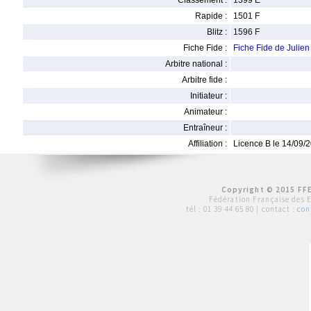
Classement :
1399 E
Rapide :
1501 F
Blitz :
1596 F
Fiche Fide :
Fiche Fide de Jul
Arbitre national :
Arbitre fide :
Initiateur :
Animateur :
Entraîneur :
Affiliation :
Licence B le 14/09/
Copyright © 2015 FFE
Fédération Française des 
tél :
01 39 44 65 80
| contact :
con