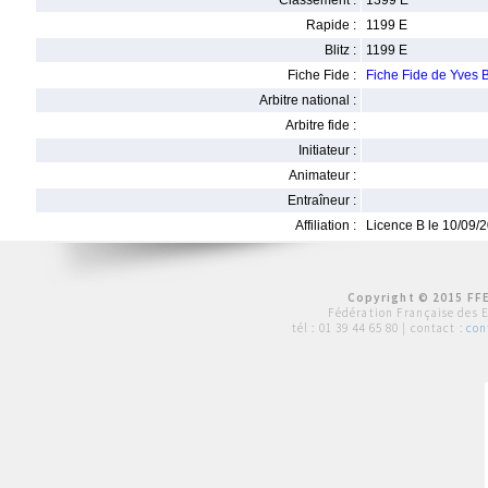
Classement :
1399 E
Rapide :
1199 E
Blitz :
1199 E
Fiche Fide :
Fiche Fide de Yve
Arbitre national :
Arbitre fide :
Initiateur :
Animateur :
Entraîneur :
Affiliation :
Licence B le 10/09/
Copyright © 2015 FFE
Fédération Française des 
tél :
01 39 44 65 80
| contact :
con