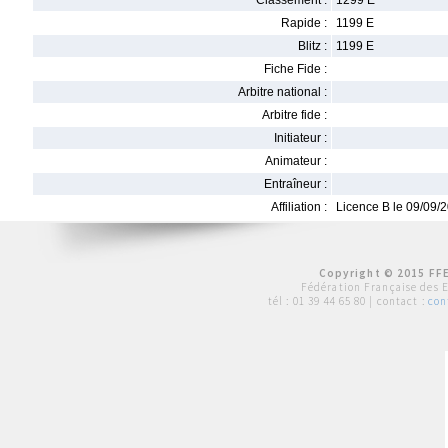
Classement :
1299 E
Rapide :
1199 E
Blitz :
1199 E
Fiche Fide :
Arbitre national :
Arbitre fide :
Initiateur :
Animateur :
Entraîneur :
Affiliation :
Licence B le 09/09/
Copyright © 2015 FFE
Fédération Française des 
tél :
01 39 44 65 80
| contact :
con