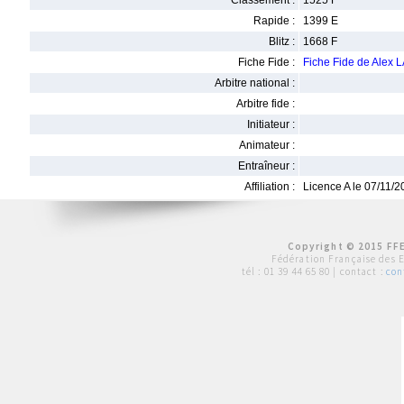
Classement :
1525 F
Rapide :
1399 E
Blitz :
1668 F
Fiche Fide :
Fiche Fide de Alex
Arbitre national :
Arbitre fide :
Initiateur :
Animateur :
Entraîneur :
Affiliation :
Licence A le 07/11/
Copyright © 2015 FFE
Fédération Française des 
tél :
01 39 44 65 80
| contact :
con