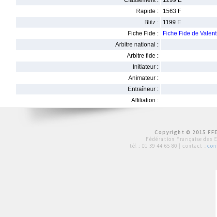
Classement :
1299 E
Rapide :
1563 F
Blitz :
1199 E
Fiche Fide :
Fiche Fide de Valen
Arbitre national :
Arbitre fide :
Initiateur :
Animateur :
Entraîneur :
Affiliation :
Copyright © 2015 FFE
Fédération Française des 
tél :
01 39 44 65 80
| contact :
con