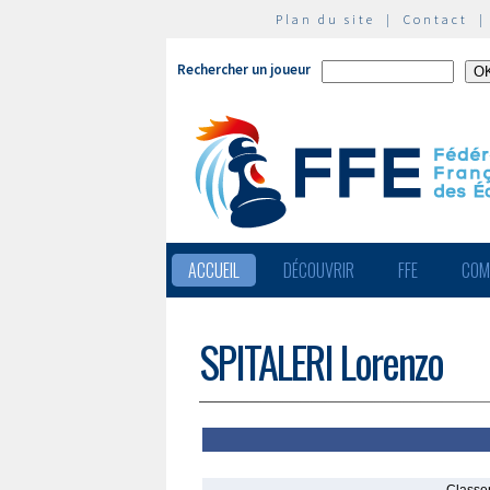
Plan du site
|
Contact
Rechercher un joueur
ACCUEIL
DÉCOUVRIR
FFE
COM
SPITALERI Lorenzo