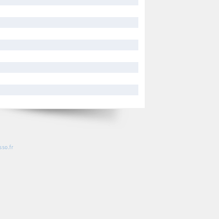
so.fr