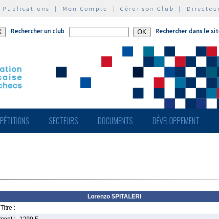
|
Publications
|
Mon Compte
|
Gérer son Club
|
Directeu
Rechercher un club
Rechercher dans le si
PÉTITIONS
SECTEURS
DOCUMENTS
DÉVELOPPEMENT
Lorenzo SPITALERI
Titre :