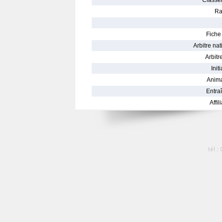
Classe
Ra
Fiche 
Arbitre nat
Arbitre
Init
Anima
Entraî
Affil
tél :