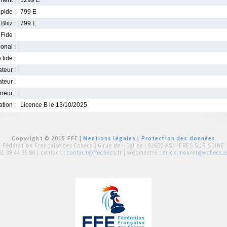
ment :
1299 E
pide :
799 E
Blitz :
799 E
Fide :
ional :
 fide :
iateur :
teur :
neur :
iation :
Licence B le 13/10/2025
Copyright © 2015 FFE |
Mentions légales
|
Protection des données
Fédération Française des Echecs |
6 rue de l'Eglise | 92600 ASNIERES SUR SEINE
01 39 44 65 80
| contact :
contact@ffechecs.fr
| webmestre :
erick.mouret@echecs.as