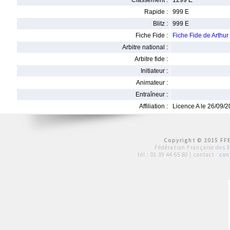
Classement :
1299 E
Rapide :
999 E
Blitz :
999 E
Fiche Fide :
Fiche Fide de Arth
Arbitre national :
Arbitre fide :
Initiateur :
Animateur :
Entraîneur :
Affiliation :
Licence A le 26/09/
Copyright © 2015 FFE
Fédération Française des 
tél :
01 39 44 65 80
| contact :
con