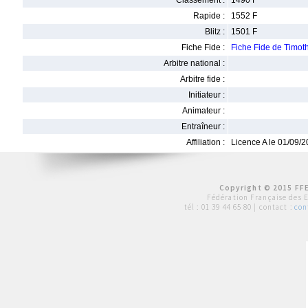
Classement :
1490 F
Rapide :
1552 F
Blitz :
1501 F
Fiche Fide :
Fiche Fide de Timo
Arbitre national :
Arbitre fide :
Initiateur :
Animateur :
Entraîneur :
Affiliation :
Licence A le 01/09/
Copyright © 2015 FFE
Fédération Française des 
tél :
01 39 44 65 80
| contact :
con