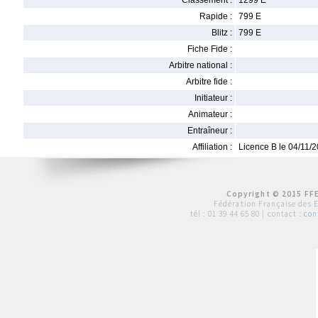
Classement :
1299 E
Rapide :
799 E
Blitz :
799 E
Fiche Fide :
Arbitre national :
Arbitre fide :
Initiateur :
Animateur :
Entraîneur :
Affiliation :
Licence B le 04/11/
Copyright © 2015 FFE
Fédération Française des 
tél :
01 39 44 65 80
| contact :
con