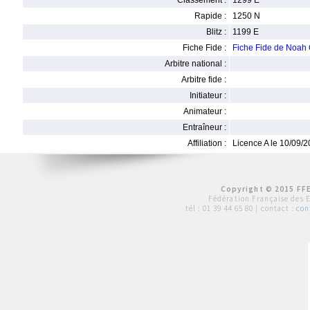
Classement :
1299 E
Rapide :
1250 N
Blitz :
1199 E
Fiche Fide :
Fiche Fide de Noa
Arbitre national :
Arbitre fide :
Initiateur :
Animateur :
Entraîneur :
Affiliation :
Licence A le 10/09/
Copyright © 2015 FFE
Fédération Française des 
tél :
01 39 44 65 80
| contact :
con