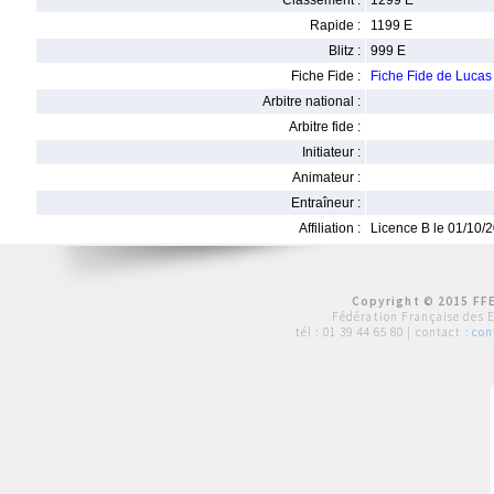
Classement :
1299 E
Rapide :
1199 E
Blitz :
999 E
Fiche Fide :
Fiche Fide de Luc
Arbitre national :
Arbitre fide :
Initiateur :
Animateur :
Entraîneur :
Affiliation :
Licence B le 01/10/
Copyright © 2015 FFE
Fédération Française des 
tél :
01 39 44 65 80
| contact :
con