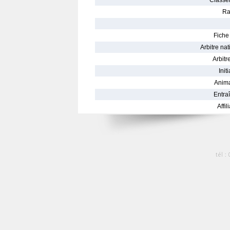
Classe
Ra
Fiche 
Arbitre nat
Arbitre
Init
Anima
Entraî
Affil
tél :