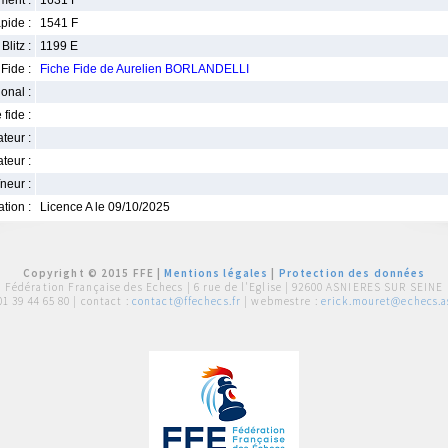
ment :
1631 F
pide :
1541 F
Blitz :
1199 E
Fide :
Fiche Fide de Aurelien BORLANDELLI
ional :
 fide :
iateur :
teur :
neur :
iation :
Licence A le 09/10/2025
Copyright © 2015 FFE |
Mentions légales
|
Protection des données
Fédération Française des Echecs |
6 rue de l'Eglise | 92600 ASNIERES SUR SEINE
01 39 44 65 80
| contact :
contact@ffechecs.fr
| webmestre :
erick.mouret@echecs.as