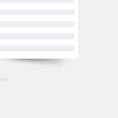
so.fr