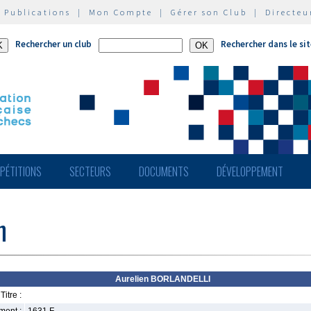
|
Publications
|
Mon Compte
|
Gérer son Club
|
Directeu
Rechercher un club
Rechercher dans le si
PÉTITIONS
SECTEURS
DOCUMENTS
DÉVELOPPEMENT
n
Aurelien BORLANDELLI
Titre :