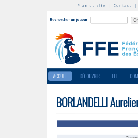
Plan du site
|
Contact
Rechercher un joueur
ACCUEIL
DÉCOUVRIR
FFE
COM
BORLANDELLI Aurelie