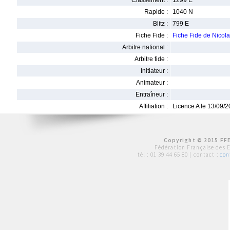
Classement :
1299 E
Rapide :
1040 N
Blitz :
799 E
Fiche Fide :
Fiche Fide de Nicol
Arbitre national :
Arbitre fide :
Initiateur :
Animateur :
Entraîneur :
Affiliation :
Licence A le 13/09/
Copyright © 2015 FFE
Fédération Française des 
tél :
01 39 44 65 80
| contact :
con