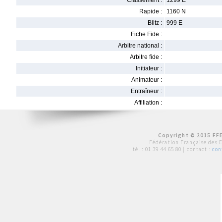
Classement :
1299 E
Rapide :
1160 N
Blitz :
999 E
Fiche Fide :
Arbitre national :
Arbitre fide :
Initiateur :
Animateur :
Entraîneur :
Affiliation :
Copyright © 2015 FFE
Fédération Française des 
tél :
01 39 44 65 80
| contact :
con