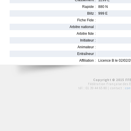
Classement :
1299 E
Rapide :
880 N
Blitz :
999 E
Fiche Fide :
Arbitre national :
Arbitre fide :
Initiateur :
Animateur :
Entraîneur :
Affiliation :
Licence B le 02/02/
Copyright © 2015 FFE
Fédération Française des 
tél :
01 39 44 65 80
| contact :
con