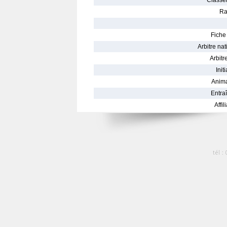
Classe
Ra
Fiche 
Arbitre nat
Arbitre
Init
Anima
Entraî
Affil
tél :