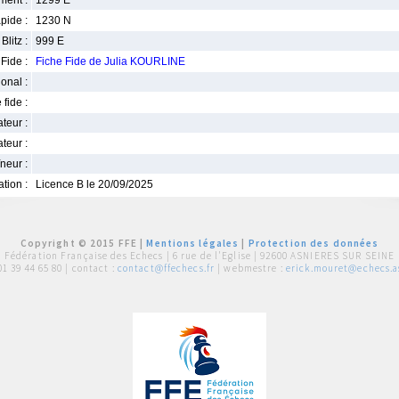
ment :
1299 E
pide :
1230 N
Blitz :
999 E
Fide :
Fiche Fide de Julia KOURLINE
ional :
 fide :
iateur :
teur :
neur :
iation :
Licence B le 20/09/2025
Copyright © 2015 FFE |
Mentions légales
|
Protection des données
Fédération Française des Echecs |
6 rue de l'Eglise | 92600 ASNIERES SUR SEINE
01 39 44 65 80
| contact :
contact@ffechecs.fr
| webmestre :
erick.mouret@echecs.as