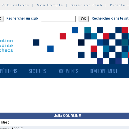
|
Publications
|
Mon Compte
|
Gérer son Club
|
Directeu
Rechercher un club
Rechercher dans le si
PÉTITIONS
SECTEURS
DOCUMENTS
DÉVELOPPEMENT
Julia KOURLINE
Titre :