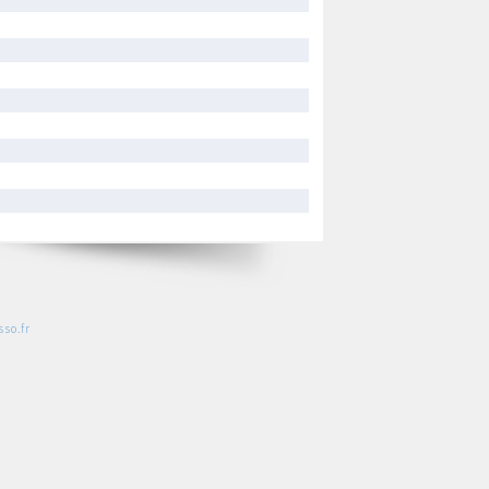
so.fr