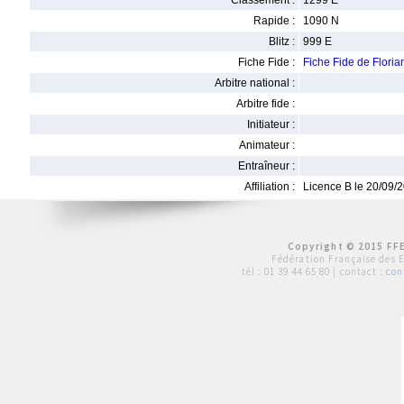
Classement :
1299 E
Rapide :
1090 N
Blitz :
999 E
Fiche Fide :
Fiche Fide de Flori
Arbitre national :
Arbitre fide :
Initiateur :
Animateur :
Entraîneur :
Affiliation :
Licence B le 20/09/
Copyright © 2015 FFE
Fédération Française des 
tél :
01 39 44 65 80
| contact :
con