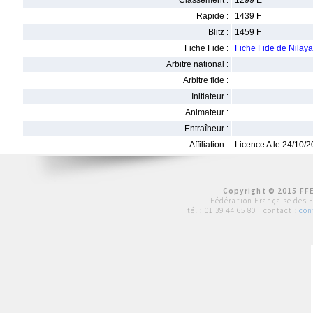
Classement :
1299 E
Rapide :
1439 F
Blitz :
1459 F
Fiche Fide :
Fiche Fide de Nil
Arbitre national :
Arbitre fide :
Initiateur :
Animateur :
Entraîneur :
Affiliation :
Licence A le 24/10/
Copyright © 2015 FFE
Fédération Française des 
tél :
01 39 44 65 80
| contact :
con