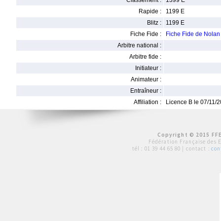
Classement :
1399 E
Rapide :
1199 E
Blitz :
1199 E
Fiche Fide :
Fiche Fide de Nola
Arbitre national :
Arbitre fide :
Initiateur :
Animateur :
Entraîneur :
Affiliation :
Licence B le 07/11/
Copyright © 2015 FFE
Fédération Française des 
tél :
01 39 44 65 80
| contact :
con