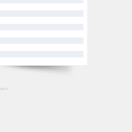
so.fr