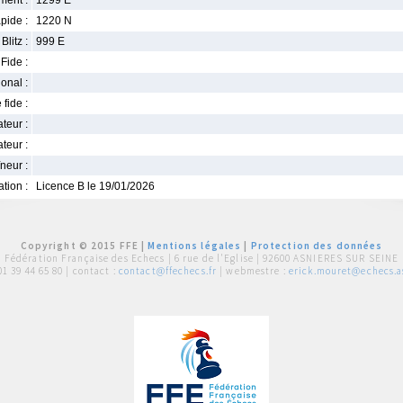
ment :
1299 E
pide :
1220 N
Blitz :
999 E
Fide :
ional :
 fide :
iateur :
teur :
neur :
iation :
Licence B le 19/01/2026
Copyright © 2015 FFE |
Mentions légales
|
Protection des données
Fédération Française des Echecs |
6 rue de l'Eglise | 92600 ASNIERES SUR SEINE
01 39 44 65 80
| contact :
contact@ffechecs.fr
| webmestre :
erick.mouret@echecs.as