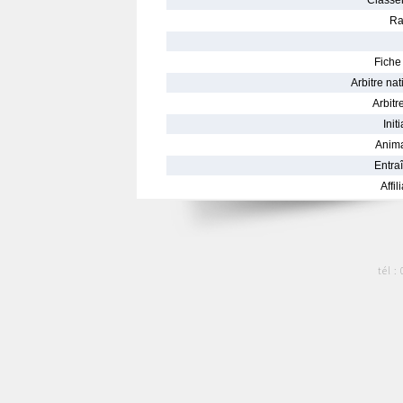
Classe
Ra
Fiche 
Arbitre nat
Arbitre
Init
Anima
Entraî
Affil
tél :