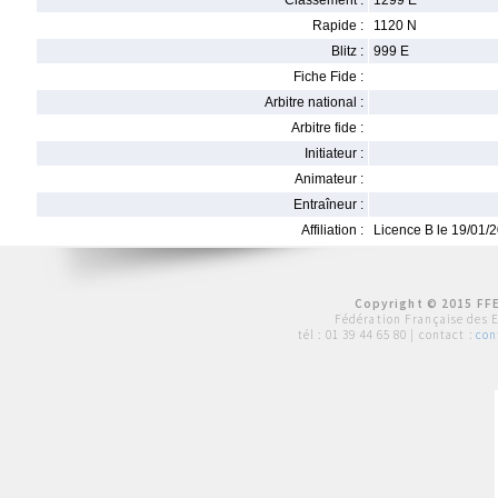
Classement :
1299 E
Rapide :
1120 N
Blitz :
999 E
Fiche Fide :
Arbitre national :
Arbitre fide :
Initiateur :
Animateur :
Entraîneur :
Affiliation :
Licence B le 19/01/
Copyright © 2015 FFE
Fédération Française des 
tél :
01 39 44 65 80
| contact :
con