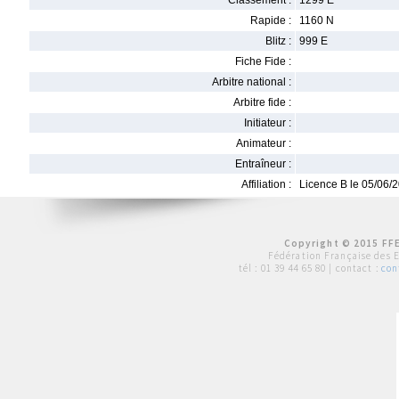
Classement :
1299 E
Rapide :
1160 N
Blitz :
999 E
Fiche Fide :
Arbitre national :
Arbitre fide :
Initiateur :
Animateur :
Entraîneur :
Affiliation :
Licence B le 05/06/
Copyright © 2015 FFE
Fédération Française des 
tél :
01 39 44 65 80
| contact :
con