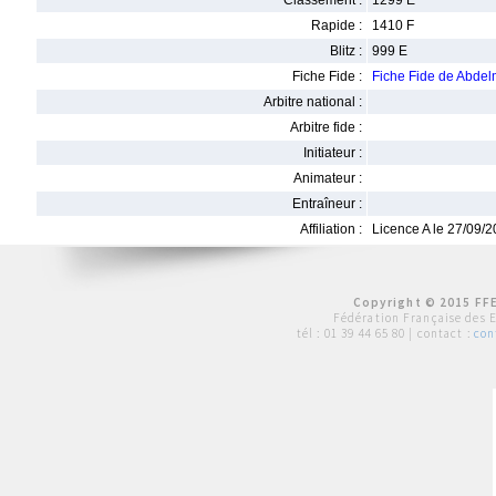
Classement :
1299 E
Rapide :
1410 F
Blitz :
999 E
Fiche Fide :
Fiche Fide de Abd
Arbitre national :
Arbitre fide :
Initiateur :
Animateur :
Entraîneur :
Affiliation :
Licence A le 27/09/
Copyright © 2015 FFE
Fédération Française des 
tél :
01 39 44 65 80
| contact :
con