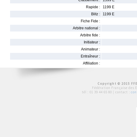
Classement :
1399 E
Rapide :
1199 E
Blitz :
1199 E
Fiche Fide :
Arbitre national :
Arbitre fide :
Initiateur :
Animateur :
Entraîneur :
Affiliation :
Copyright © 2015 FFE
Fédération Française des 
tél :
01 39 44 65 80
| contact :
con