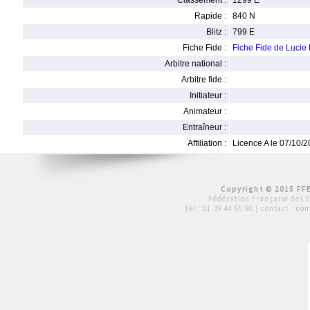
Classement :
1299 E
Rapide :
840 N
Blitz :
799 E
Fiche Fide :
Fiche Fide de Luci
Arbitre national :
Arbitre fide :
Initiateur :
Animateur :
Entraîneur :
Affiliation :
Licence A le 07/10/
Copyright © 2015 FFE
Fédération Française des 
tél :
01 39 44 65 80
| contact :
con