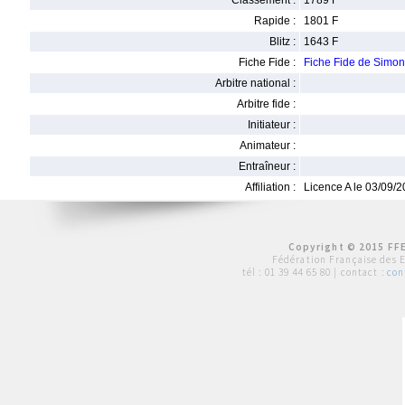
Classement :
1789 F
Rapide :
1801 F
Blitz :
1643 F
Fiche Fide :
Fiche Fide de Simo
Arbitre national :
Arbitre fide :
Initiateur :
Animateur :
Entraîneur :
Affiliation :
Licence A le 03/09/
Copyright © 2015 FFE
Fédération Française des 
tél :
01 39 44 65 80
| contact :
con