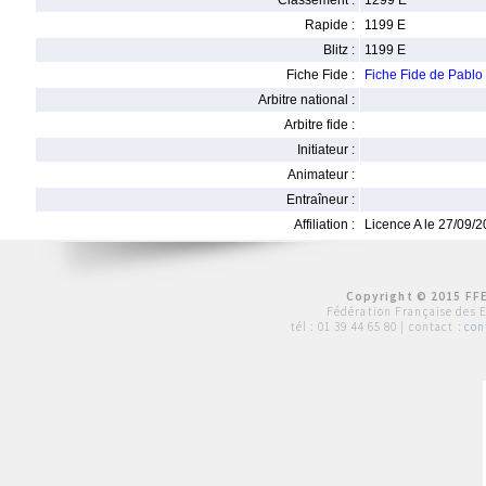
Classement :
1299 E
Rapide :
1199 E
Blitz :
1199 E
Fiche Fide :
Fiche Fide de Pabl
Arbitre national :
Arbitre fide :
Initiateur :
Animateur :
Entraîneur :
Affiliation :
Licence A le 27/09/
Copyright © 2015 FFE
Fédération Française des 
tél :
01 39 44 65 80
| contact :
con