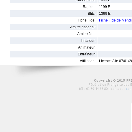
Classement :
1399 E
Rapide :
1199 E
Blitz :
1399 E
Fiche Fide :
Fiche Fide de Mehd
Arbitre national :
Arbitre fide :
Initiateur :
Animateur :
Entraîneur :
Affiliation :
Licence A le 07/01/
Copyright © 2015 FFE
Fédération Française des 
tél :
01 39 44 65 80
| contact :
con