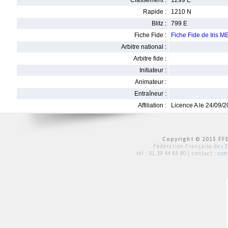
Classement :
1299 E
Rapide :
1210 N
Blitz :
799 E
Fiche Fide :
Fiche Fide de Iris 
Arbitre national :
Arbitre fide :
Initiateur :
Animateur :
Entraîneur :
Affiliation :
Licence A le 24/09/
Copyright © 2015 FFE
Fédération Française des 
tél :
01 39 44 65 80
| contact :
con