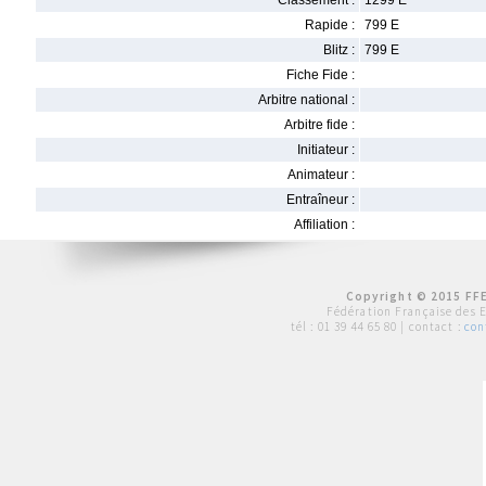
Classement :
1299 E
Rapide :
799 E
Blitz :
799 E
Fiche Fide :
Arbitre national :
Arbitre fide :
Initiateur :
Animateur :
Entraîneur :
Affiliation :
Copyright © 2015 FFE
Fédération Française des 
tél :
01 39 44 65 80
| contact :
con