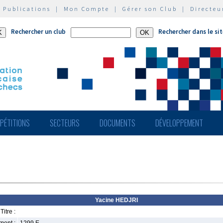
|
Publications
|
Mon Compte
|
Gérer son Club
|
Directeu
Rechercher un club
Rechercher dans le si
PÉTITIONS
SECTEURS
DOCUMENTS
DÉVELOPPEMENT
Yacine HEDJRI
Titre :