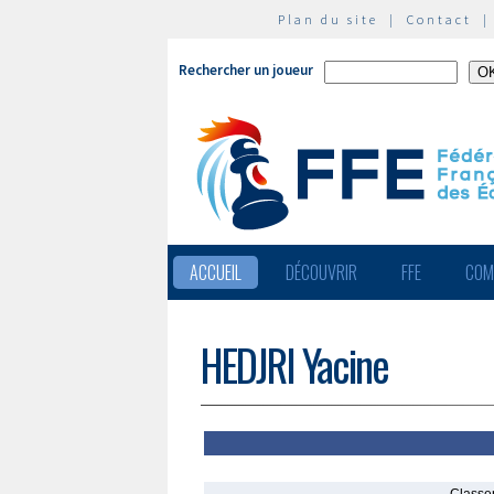
Plan du site
|
Contact
Rechercher un joueur
ACCUEIL
DÉCOUVRIR
FFE
COM
HEDJRI Yacine