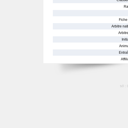
Classe
Ra
Fiche 
Arbitre nat
Arbitre
Init
Anima
Entraî
Affil
tél :