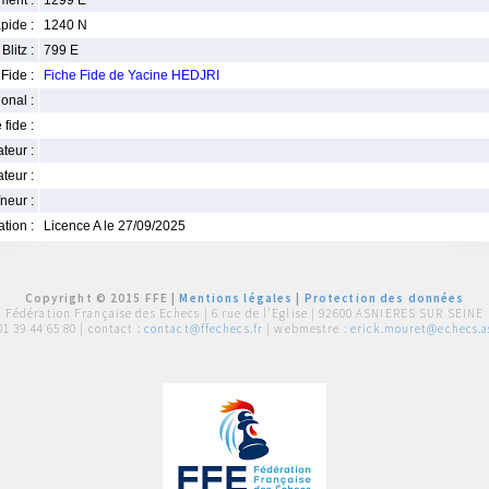
ment :
1299 E
pide :
1240 N
Blitz :
799 E
Fide :
Fiche Fide de Yacine HEDJRI
ional :
 fide :
iateur :
teur :
neur :
iation :
Licence A le 27/09/2025
Copyright © 2015 FFE |
Mentions légales
|
Protection des données
Fédération Française des Echecs |
6 rue de l'Eglise | 92600 ASNIERES SUR SEINE
01 39 44 65 80
| contact :
contact@ffechecs.fr
| webmestre :
erick.mouret@echecs.as