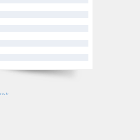
so.fr