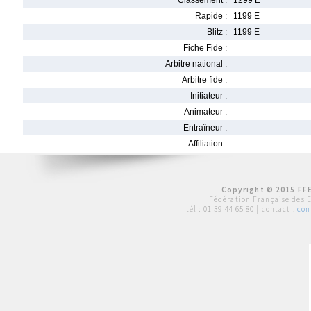
Classement :
1299 E
Rapide :
1199 E
Blitz :
1199 E
Fiche Fide :
Arbitre national :
Arbitre fide :
Initiateur :
Animateur :
Entraîneur :
Affiliation :
Copyright © 2015 FFE
Fédération Française des 
tél :
01 39 44 65 80
| contact :
con