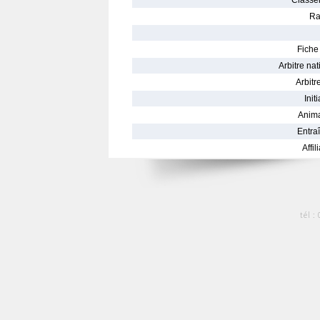
Classe
Ra
Fiche 
Arbitre nat
Arbitre
Init
Anima
Entraî
Affil
tél :