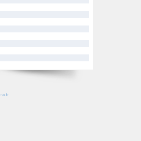
so.fr