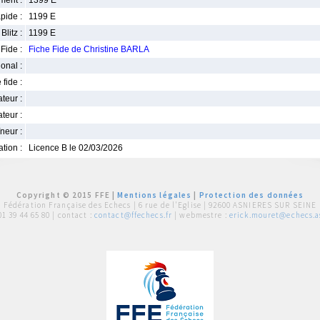
ment :
1399 E
pide :
1199 E
Blitz :
1199 E
Fide :
Fiche Fide de Christine BARLA
ional :
 fide :
iateur :
teur :
neur :
iation :
Licence B le 02/03/2026
Copyright © 2015 FFE |
Mentions légales
|
Protection des données
Fédération Française des Echecs |
6 rue de l'Eglise | 92600 ASNIERES SUR SEINE
01 39 44 65 80
| contact :
contact@ffechecs.fr
| webmestre :
erick.mouret@echecs.as