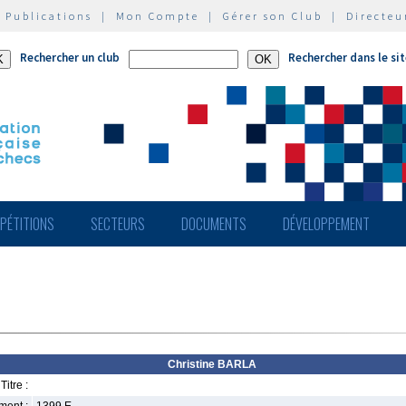
|
Publications
|
Mon Compte
|
Gérer son Club
|
Directeu
Rechercher un club
Rechercher dans le si
PÉTITIONS
SECTEURS
DOCUMENTS
DÉVELOPPEMENT
Christine BARLA
Titre :