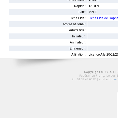
Classement :
1299 E
Rapide :
1310 N
Blitz :
799 E
Fiche Fide :
Fiche Fide de Ra
Arbitre national :
Arbitre fide :
Initiateur :
Animateur :
Entraîneur :
Affiliation :
Licence A le 20/11/
Copyright © 2015 FFE
Fédération Française des 
tél :
01 39 44 65 80
| contact :
con