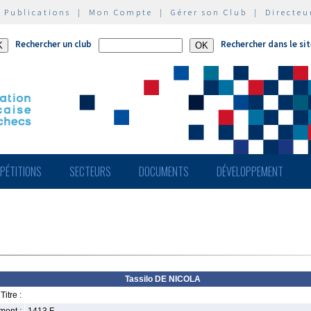
|
Publications
|
Mon Compte
|
Gérer son Club
|
Directeu
Rechercher un club
Rechercher dans le si
PÉTITIONS
SECTEURS
DOCUMENTS
DÉVELOPPEMENT
Tassilo DE NICOLA
Titre :