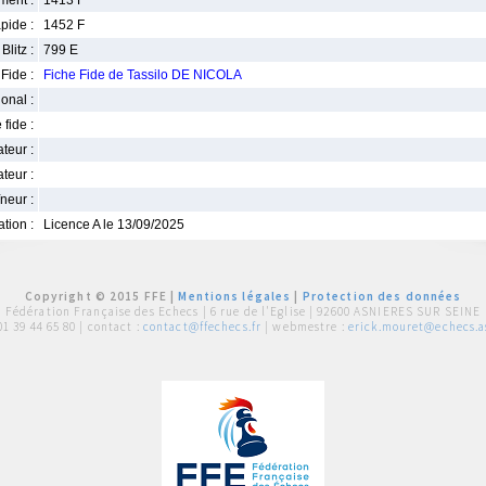
ment :
1413 F
pide :
1452 F
Blitz :
799 E
Fide :
Fiche Fide de Tassilo DE NICOLA
ional :
 fide :
iateur :
teur :
neur :
iation :
Licence A le 13/09/2025
Copyright © 2015 FFE |
Mentions légales
|
Protection des données
Fédération Française des Echecs |
6 rue de l'Eglise | 92600 ASNIERES SUR SEINE
01 39 44 65 80
| contact :
contact@ffechecs.fr
| webmestre :
erick.mouret@echecs.as