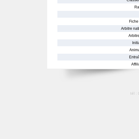
Classe
Ra
Fiche 
Arbitre nat
Arbitre
Init
Anima
Entraî
Affil
tél :