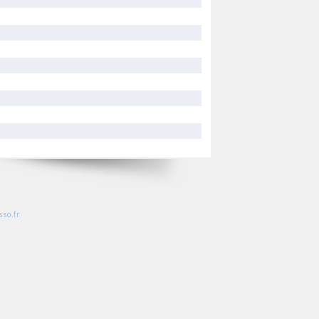
so.fr