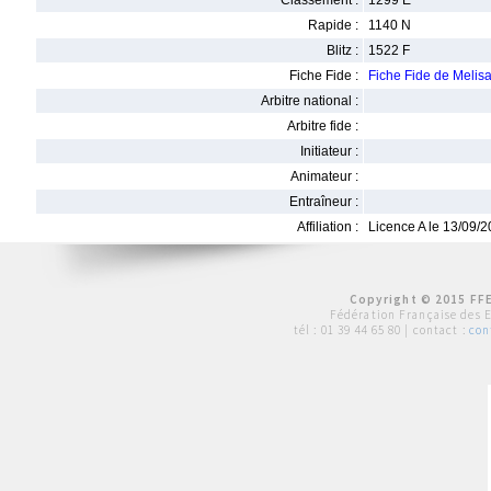
Classement :
1299 E
Rapide :
1140 N
Blitz :
1522 F
Fiche Fide :
Fiche Fide de Meli
Arbitre national :
Arbitre fide :
Initiateur :
Animateur :
Entraîneur :
Affiliation :
Licence A le 13/09/
Copyright © 2015 FFE
Fédération Française des 
tél :
01 39 44 65 80
| contact :
con