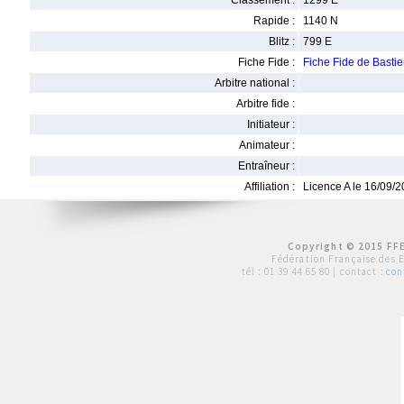
Classement :
1299 E
Rapide :
1140 N
Blitz :
799 E
Fiche Fide :
Fiche Fide de Bast
Arbitre national :
Arbitre fide :
Initiateur :
Animateur :
Entraîneur :
Affiliation :
Licence A le 16/09/
Copyright © 2015 FFE
Fédération Française des 
tél :
01 39 44 65 80
| contact :
con