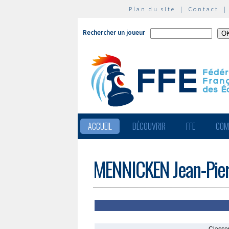
Plan du site
|
Contact
Rechercher un joueur
ACCUEIL
DÉCOUVRIR
FFE
COM
MENNICKEN Jean-Pier