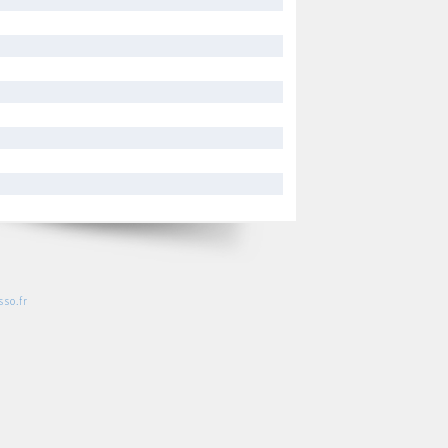
so.fr