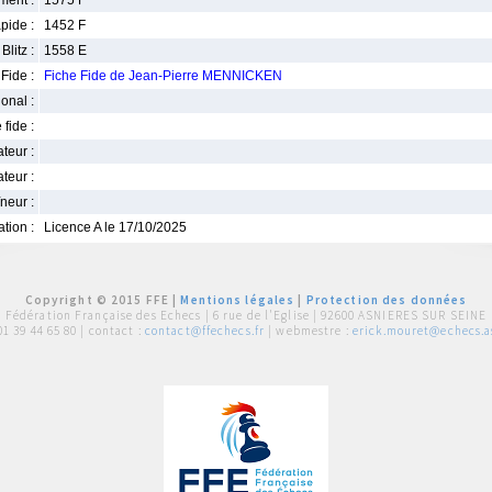
ment :
1575 F
pide :
1452 F
Blitz :
1558 E
Fide :
Fiche Fide de Jean-Pierre MENNICKEN
ional :
 fide :
iateur :
teur :
neur :
iation :
Licence A le 17/10/2025
Copyright © 2015 FFE |
Mentions légales
|
Protection des données
Fédération Française des Echecs |
6 rue de l'Eglise | 92600 ASNIERES SUR SEINE
01 39 44 65 80
| contact :
contact@ffechecs.fr
| webmestre :
erick.mouret@echecs.as