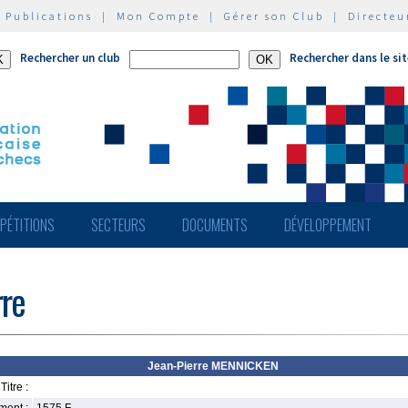
|
Publications
|
Mon Compte
|
Gérer son Club
|
Directeu
Rechercher un club
Rechercher dans le si
PÉTITIONS
SECTEURS
DOCUMENTS
DÉVELOPPEMENT
re
Jean-Pierre MENNICKEN
Titre :