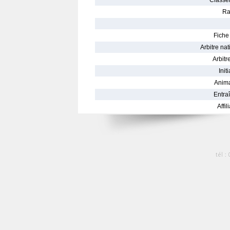
Classe
Ra
Fiche 
Arbitre nat
Arbitre
Init
Anima
Entraî
Affil
tél :