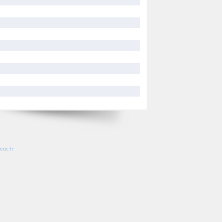
so.fr