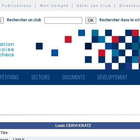
|
Publications
|
Mon Compte
|
Gérer son Club
|
Directeu
Rechercher un club
Rechercher dans le si
PÉTITIONS
SECTEURS
DOCUMENTS
DÉVELOPPEMENT
Louis CERVI KRATZ
Titre :