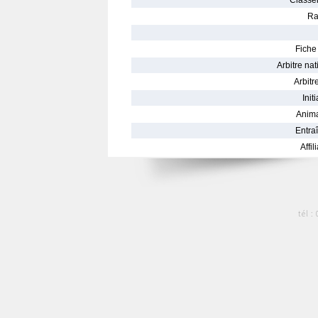
Classe
Ra
Fiche 
Arbitre nat
Arbitre
Init
Anima
Entraî
Affil
tél :