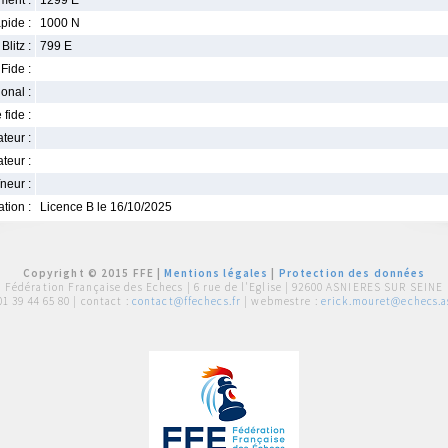
ment :
1299 E
pide :
1000 N
Blitz :
799 E
Fide :
ional :
 fide :
iateur :
teur :
neur :
iation :
Licence B le 16/10/2025
Copyright © 2015 FFE |
Mentions légales
|
Protection des données
Fédération Française des Echecs |
6 rue de l'Eglise | 92600 ASNIERES SUR SEINE
01 39 44 65 80
| contact :
contact@ffechecs.fr
| webmestre :
erick.mouret@echecs.as