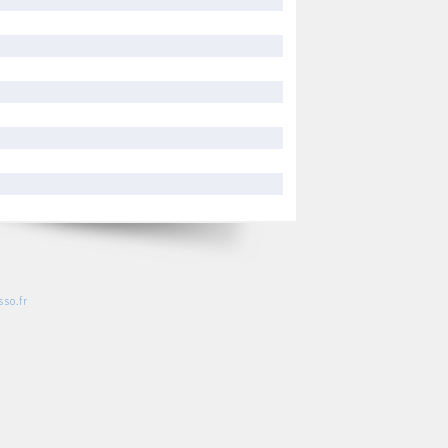
so.fr