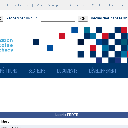
|
Publications
|
Mon Compte
|
Gérer son Club
|
Directeu
Rechercher un club
Rechercher dans le si
PÉTITIONS
SECTEURS
DOCUMENTS
DÉVELOPPEMENT
Leonie FERTE
Titre :