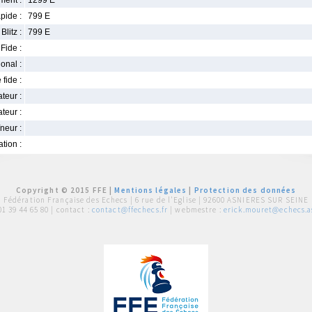
ment :
1299 E
pide :
799 E
Blitz :
799 E
Fide :
ional :
 fide :
iateur :
teur :
neur :
iation :
Copyright © 2015 FFE |
Mentions légales
|
Protection des données
Fédération Française des Echecs |
6 rue de l'Eglise | 92600 ASNIERES SUR SEINE
01 39 44 65 80
| contact :
contact@ffechecs.fr
| webmestre :
erick.mouret@echecs.as