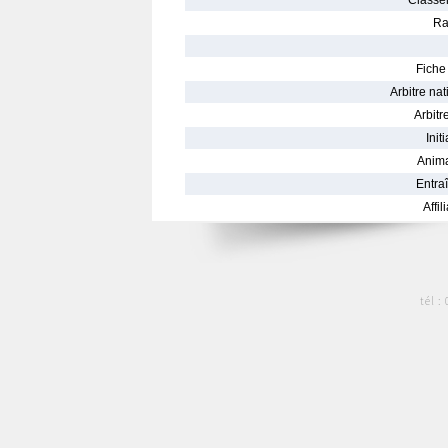
Classe
Ra
Fiche 
Arbitre nat
Arbitre
Init
Anima
Entraî
Affil
tél :