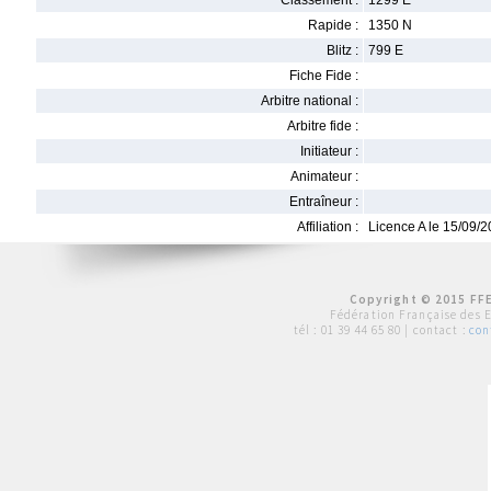
Classement :
1299 E
Rapide :
1350 N
Blitz :
799 E
Fiche Fide :
Arbitre national :
Arbitre fide :
Initiateur :
Animateur :
Entraîneur :
Affiliation :
Licence A le 15/09/
Copyright © 2015 FFE
Fédération Française des 
tél :
01 39 44 65 80
| contact :
con