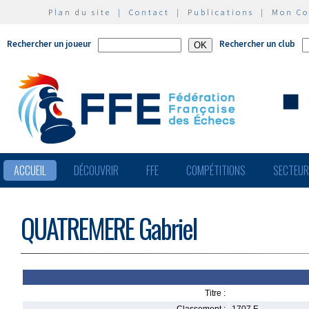
Plan du site
|
Contact
|
Publications
|
Mon C
Rechercher un joueur
Rechercher un club
ACCUEIL
DÉCOUVRIR
FFE
COMPÉTITIONS
SECTEU
QUATREMERE Gabriel
Titre :