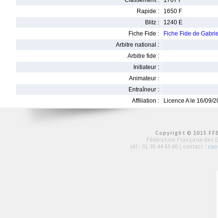
Classement :
1707 F
Rapide :
1650 F
Blitz :
1240 E
Fiche Fide :
Fiche Fide de Gab
Arbitre national :
Arbitre fide :
Initiateur :
Animateur :
Entraîneur :
Affiliation :
Licence A le 16/09/
Copyright © 2015 FFE
Fédération Française des 
tél :
01 39 44 65 80
| contact :
con