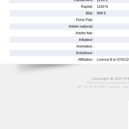
Classement :
1299 E
Rapide :
1160 N
Blitz :
999 E
Fiche Fide :
Arbitre national :
Arbitre fide :
Initiateur :
Animateur :
Entraîneur :
Affiliation :
Licence B le 07/01/
Copyright © 2015 FFE
Fédération Française des 
tél :
01 39 44 65 80
| contact :
con