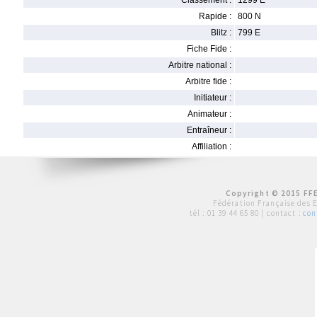
Classement :
1299 E
Rapide :
800 N
Blitz :
799 E
Fiche Fide :
Arbitre national :
Arbitre fide :
Initiateur :
Animateur :
Entraîneur :
Affiliation :
Copyright © 2015 FFE
Fédération Française des 
tél :
01 39 44 65 80
| contact :
con