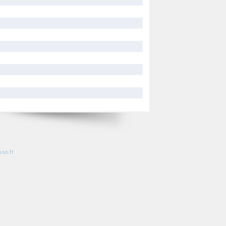
so.fr