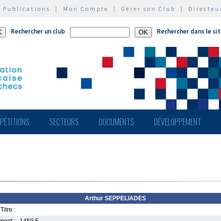
|
Publications
|
Mon Compte
|
Gérer son Club
|
Directeu
Rechercher un club
Rechercher dans le si
PÉTITIONS
SECTEURS
DOCUMENTS
DÉVELOPPEMENT
Arthur SEPPELIADES
Titre :