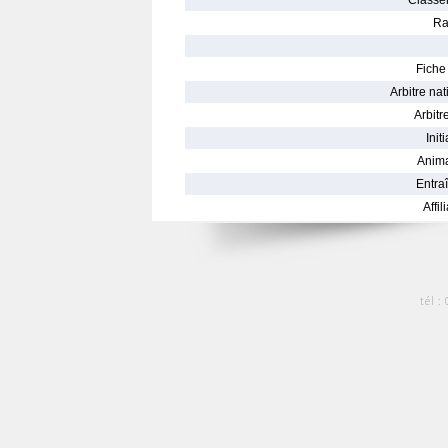
Classe
Ra
Fiche 
Arbitre nat
Arbitre
Init
Anima
Entraî
Affil
tél :