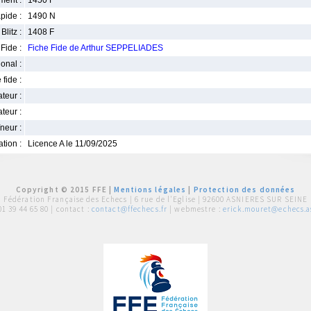
ment :
1450 F
pide :
1490 N
Blitz :
1408 F
Fide :
Fiche Fide de Arthur SEPPELIADES
ional :
 fide :
iateur :
teur :
neur :
iation :
Licence A le 11/09/2025
Copyright © 2015 FFE |
Mentions légales
|
Protection des données
Fédération Française des Echecs |
6 rue de l'Eglise | 92600 ASNIERES SUR SEINE
01 39 44 65 80
| contact :
contact@ffechecs.fr
| webmestre :
erick.mouret@echecs.as