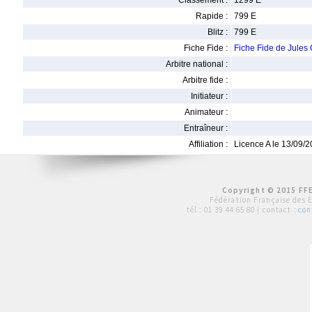
Classement :
1299 E
Rapide :
799 E
Blitz :
799 E
Fiche Fide :
Fiche Fide de Jule
Arbitre national :
Arbitre fide :
Initiateur :
Animateur :
Entraîneur :
Affiliation :
Licence A le 13/09/
Copyright © 2015 FFE
Fédération Française des 
tél :
01 39 44 65 80
| contact :
con