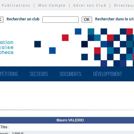
|
Publications
|
Mon Compte
|
Gérer son Club
|
Directeu
Rechercher un club
Rechercher dans le si
PÉTITIONS
SECTEURS
DOCUMENTS
DÉVELOPPEMENT
Mauro VALERIO
Titre :