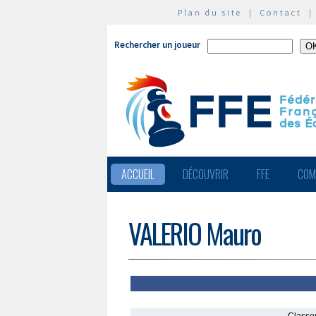
Plan du site
|
Contact
Rechercher un joueur
ACCUEIL
DÉCOUVRIR
FFE
COM
VALERIO Mauro