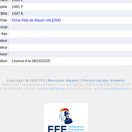
ment :
1399 E
pide :
1481 F
Blitz :
1447 E
Fide :
Fiche Fide de Mauro VALERIO
ional :
 fide :
iateur :
teur :
neur :
iation :
Licence A le 08/10/2025
Copyright © 2015 FFE |
Mentions légales
|
Protection des données
Fédération Française des Echecs |
6 rue de l'Eglise | 92600 ASNIERES SUR SEINE
01 39 44 65 80
| contact :
contact@ffechecs.fr
| webmestre :
erick.mouret@echecs.as