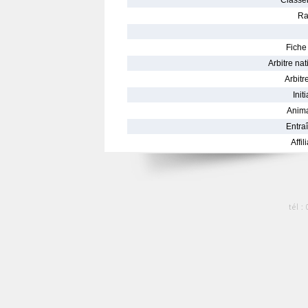
Classe
Ra
Fiche 
Arbitre nat
Arbitre
Init
Anima
Entraî
Affil
tél :