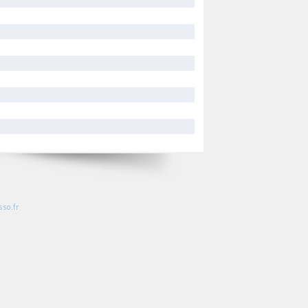
so.fr