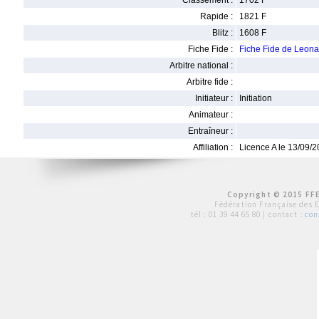
Classement :
1702 F
Rapide :
1821 F
Blitz :
1608 F
Fiche Fide :
Fiche Fide de Leo
Arbitre national :
Arbitre fide :
Initiateur :
Initiation
Animateur :
Entraîneur :
Affiliation :
Licence A le 13/09/
Copyright © 2015 FFE
Fédération Française des 
tél :
01 39 44 65 80
| contact :
con